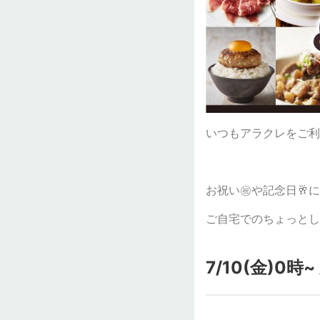
いつもアラクレをご利
お祝い㊗️や記念日🥂
ご自宅でのちょっとし
7/10(金)0