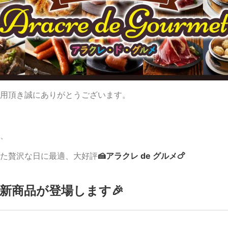
用頂き誠にありがとうございます。
に、
た贅沢な日に最適、大好評
🍰アラクレ de グルメ🍗
時~ 新商品が登場します🎉