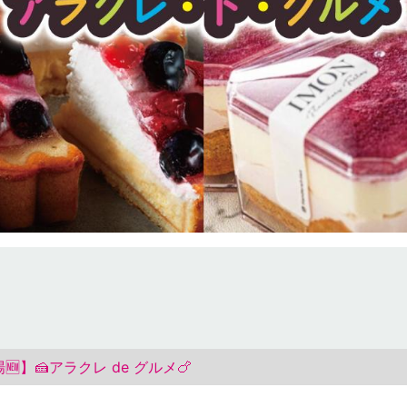
場🆕】🍰アラクレ de グルメ🍗