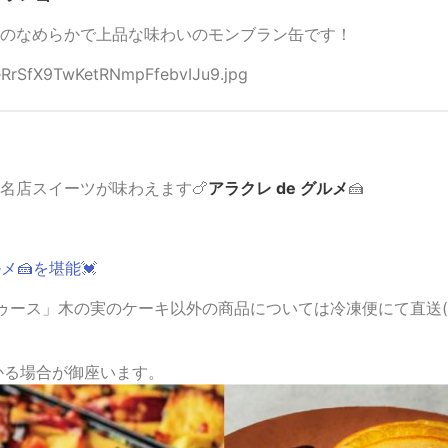
のなめらかで上品な味わいのモンブラン缶です！
名店スイーツが味わえます🍗
アラクレ de グルメ
🍰
ルメ🍰を堪能💓
ゥース」木の実のケーキ以外の商品については冷凍便にて直送(
かる場合が御座います。