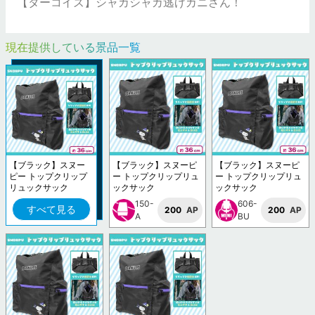
【ターコイズ】シャカシャカ逃げカニさん！
現在提供している景品一覧
【ブラック】スヌー
【ブラック】スヌーピ
【ブラック】スヌーピ
ピー トップクリップ
ー トップクリップリュ
ー トップクリップリュ
リュックサック
ックサック
ックサック
150-
606-
すべて見る
200
AP
200
AP
A
BU