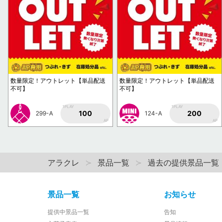
数量限定！アウトレット【単品配送
数量限定！アウトレット【単品配送
不可】
不可】
1PLAY
1PLAY
100
200
299-A
124-A
AP
AP
アラクレ
景品一覧
過去の提供景品一覧
景品一覧
お知らせ
提供中景品一覧
告知