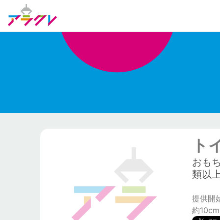
ト
おも
類以
提供開始日
約10cm