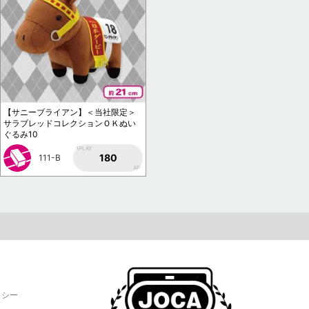
【サニーブライアン】＜当社限定＞
サラブレッドコレクションＯＫぬい
ぐるみ10
1PLAY
180
111-B
AP
リシー