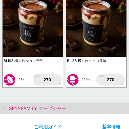
BLISS 極ふわ ショコラ缶
BLISS 極ふわ ショコラ缶
1PLAY
1PLAY
270
270
28-1
179-1
AP
AP
SPY×FAMILY スープジャー
ご利用ガイド
基本情報