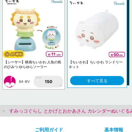
【シーサー】映画ちいかわ 人魚の島
【ちいかわ】ちいかわ ランドリー
のひみつ ゆらゆらソーラー
ネット
1PLAY
すべて見る
150
84-BV
AP
すみっコぐらし とかげとおかあさん カレンダーぬいぐるみ
ご利用ガイド
基本情報