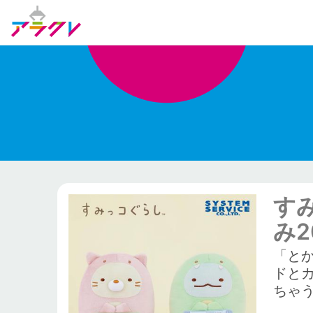
す
み2
「と
ドと
ちゃ