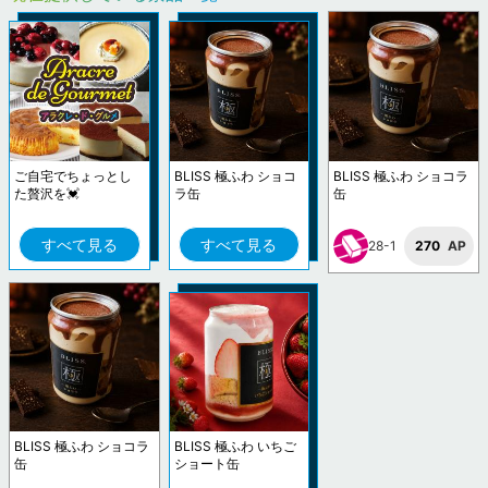
ご自宅でちょっとし
BLISS 極ふわ ショコ
BLISS 極ふわ ショコラ
た贅沢を💓
ラ缶
缶
すべて見る
すべて見る
28-1
270
AP
BLISS 極ふわ ショコラ
BLISS 極ふわ いちご
缶
ショート缶