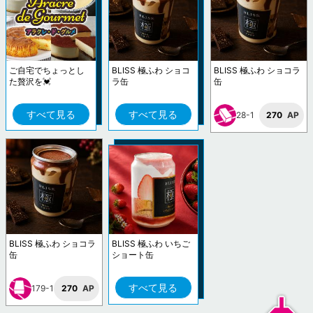
ご自宅でちょっとし
BLISS 極ふわ ショコ
BLISS 極ふわ ショコラ
た贅沢を💓
ラ缶
缶
すべて見る
すべて見る
28-1
270
AP
BLISS 極ふわ ショコラ
BLISS 極ふわ いちご
缶
ショート缶
すべて見る
179-1
270
AP