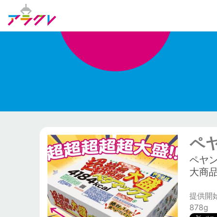
ペ
ペヤ
大商
提供開始日
878g