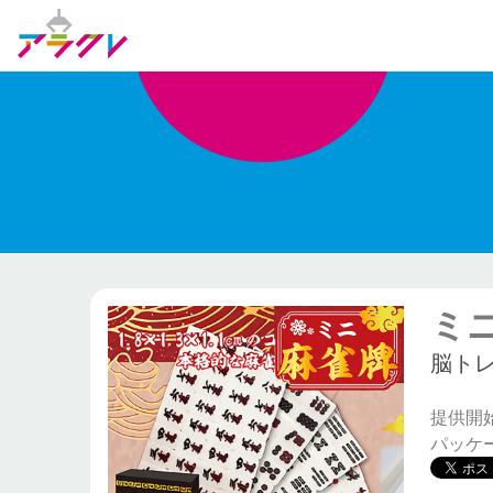
ミ
脳ト
提供開始日
パッケー