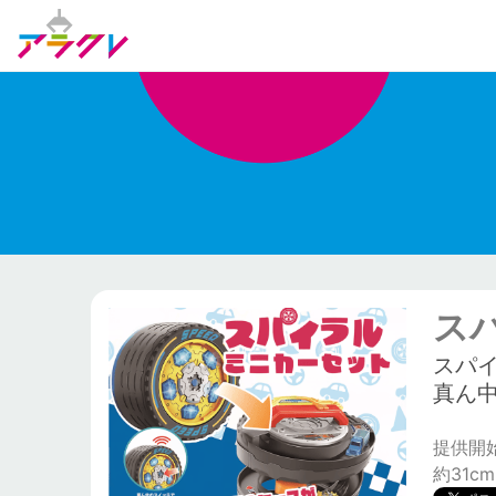
ス
スパ
真ん
提供開始日
約31cm