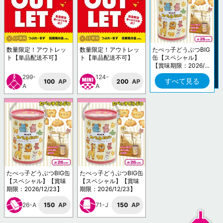
数量限定！アウトレッ
数量限定！アウトレッ
たべっ子どうぶつBIG
ト【単品配送不可】
ト【単品配送不可】
缶【スペシャル】
【賞味期限：2026/1
2/23】
299-
124-
すべて見る
100
AP
200
AP
A
A
たべっ子どうぶつBIG缶
たべっ子どうぶつBIG缶
【スペシャル】【賞味
【スペシャル】【賞味
期限：2026/12/23】
期限：2026/12/23】
26-A
150
AP
71-J
150
AP