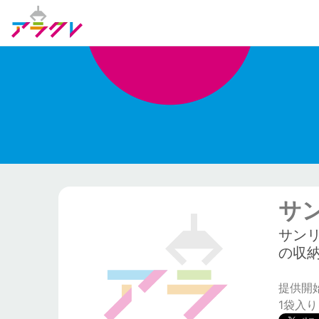
サ
サン
の収
提供開始日
1袋入り