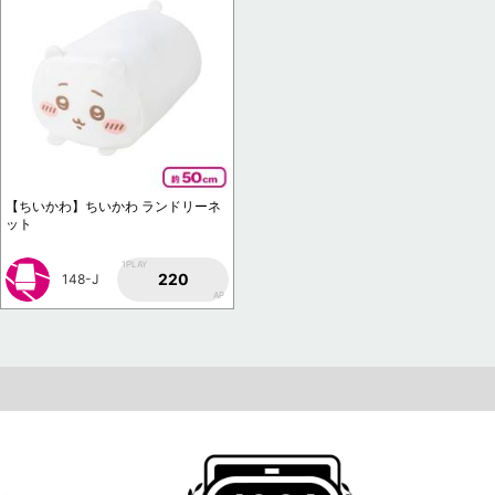
【ちいかわ】ちいかわ ランドリーネ
ット
1PLAY
220
148-J
AP