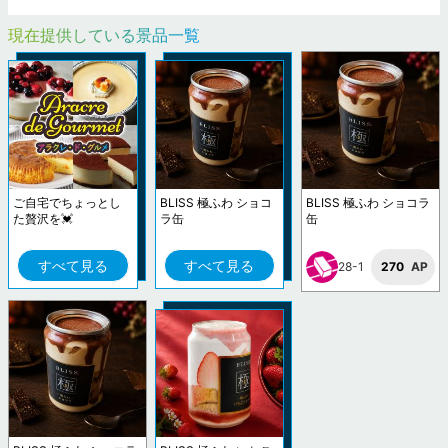
現在提供している景品一覧
ご自宅でちょっとし
BLISS 極ふわ ショコ
BLISS 極ふわ ショコラ
た贅沢を💓
ラ缶
缶
すべて見る
すべて見る
28-1
270
AP