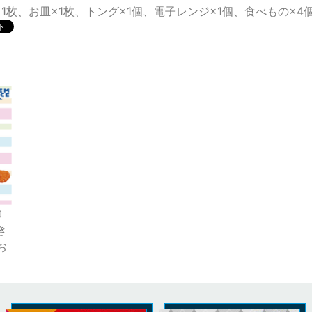
1枚、お皿×1枚、トング×1個、電子レンジ×1個、食べもの×4
コ
き
お