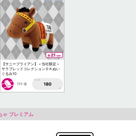
【サニーブライアン】＜当社限定＞
サラブレッドコレクションＯＫぬい
ぐるみ10
1PLAY
180
111-B
AP
ちゃ プレミアム