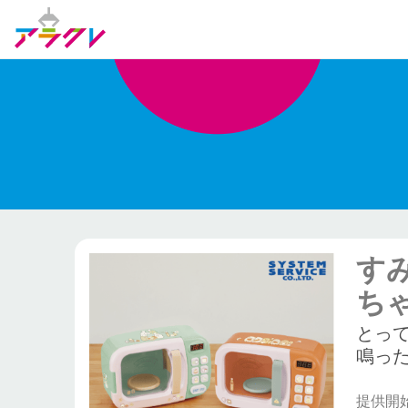
す
ち
とっ
鳴っ
提供開始日