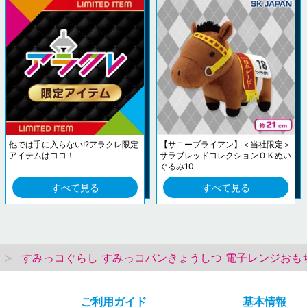
他では手に入らない!?アラクレ限定
【サニーブライアン】＜当社限定＞
アイテムはココ！
サラブレッドコレクションＯＫぬい
ぐるみ10
すべて見る
すべて見る
すみっコぐらし すみっコパンきょうしつ 電子レンジおも
ご利用ガイド
基本情報