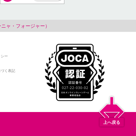
AP
a （アーニャ・フォージャー）
リシー
基づく表記
上へ戻る