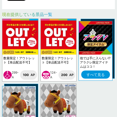
現在提供している景品一覧
数量限定！アウトレッ
数量限定！アウトレッ
他では手に入らない!?
ト【単品配送不可】
ト【単品配送不可】
アラクレ限定アイテ
ムはココ！
299-
124-
すべて見る
100
AP
200
AP
A
A