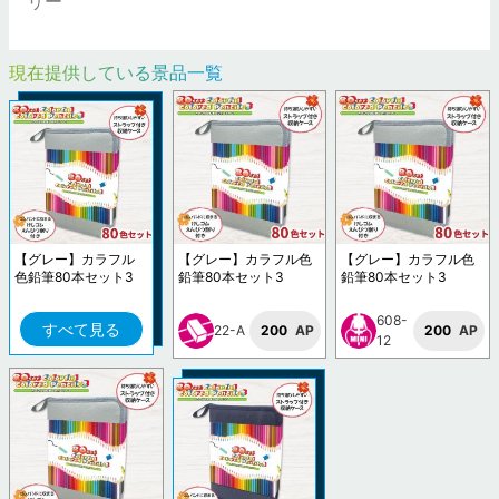
リー
現在提供している景品一覧
【グレー】カラフル
【グレー】カラフル色
【グレー】カラフル色
色鉛筆80本セット3
鉛筆80本セット3
鉛筆80本セット3
608-
すべて見る
22-A
200
AP
200
AP
12