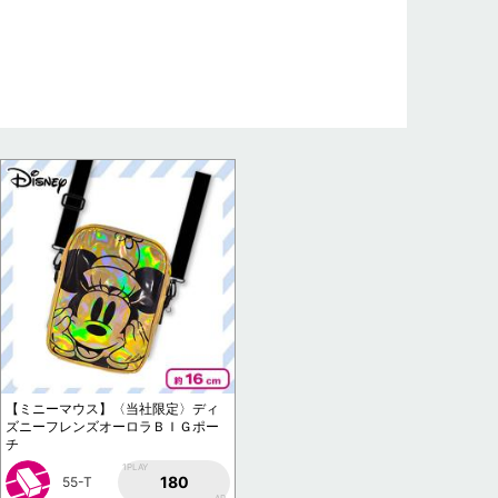
【ミニーマウス】〈当社限定〉ディ
ズニーフレンズオーロラＢＩＧポー
チ
1PLAY
180
55-T