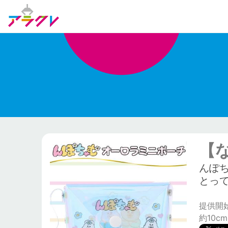
【
んぽ
とっ
提供開始日
約10cm