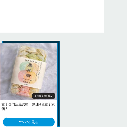
餃子専門店黒兵衛 冷凍4色餃子20
個入
すべて見る