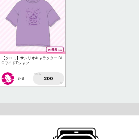
【クロミ】サンリオキャラクター BI
GワイドTシャツ
1PLAY
200
3-B
AP