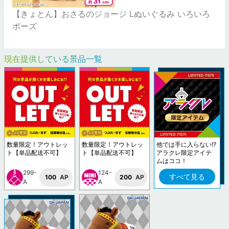
【きょとん】おさるのジョージ Lぬいぐるみ いろいろ
ポーズ
現在提供している景品一覧
数量限定！アウトレッ
数量限定！アウトレッ
他では手に入らない!?
ト【単品配送不可】
ト【単品配送不可】
アラクレ限定アイテ
ムはココ！
299-
124-
すべて見る
100
AP
200
AP
A
A