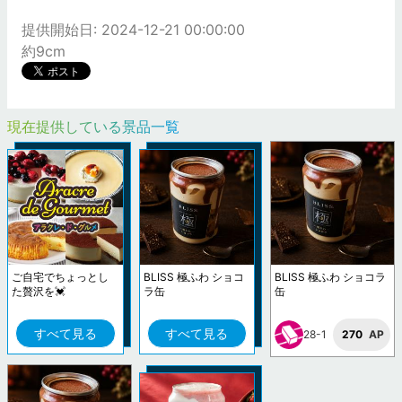
提供開始日: 2024-12-21 00:00:00
約9cm
現在提供している景品一覧
ご自宅でちょっとし
BLISS 極ふわ ショコ
BLISS 極ふわ ショコラ
た贅沢を💓
ラ缶
缶
すべて見る
すべて見る
28-1
270
AP