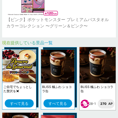
【ピンク】ポケットモンスター プレミアムバスタオル
カラーコレクション 〜グリーン＆ピンク〜
現在提供している景品一覧
ご自宅でちょっとし
BLISS 極ふわ ショコ
BLISS 極ふわ ショコラ
た贅沢を💓
ラ缶
缶
すべて見る
すべて見る
28-1
270
AP