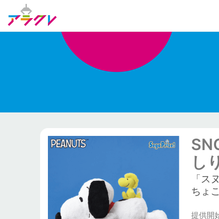
SN
しり
「ス
ちょ
提供開始日