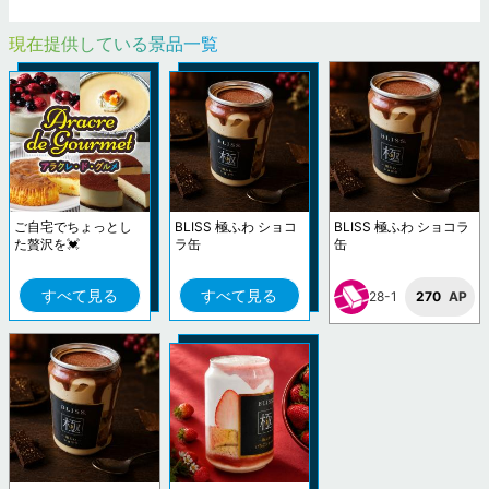
現在提供している景品一覧
ご自宅でちょっとし
BLISS 極ふわ ショコ
BLISS 極ふわ ショコラ
た贅沢を💓
ラ缶
缶
すべて見る
すべて見る
28-1
270
AP