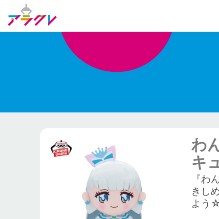
わ
キ
『わ
きし
よう