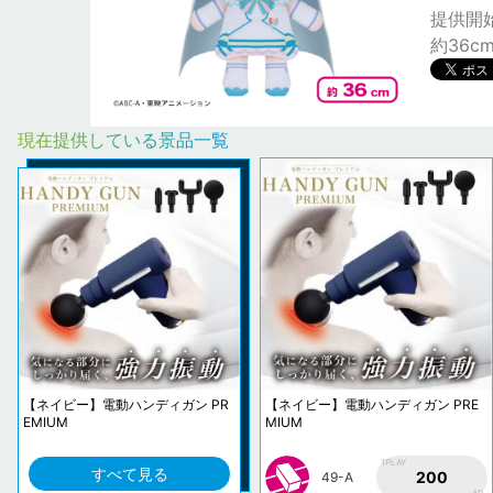
提供開始日
約36c
現在提供している景品一覧
【ネイビー】電動ハンディガン PR
【ネイビー】電動ハンディガン PRE
EMIUM
MIUM
1PLAY
すべて見る
200
49-A