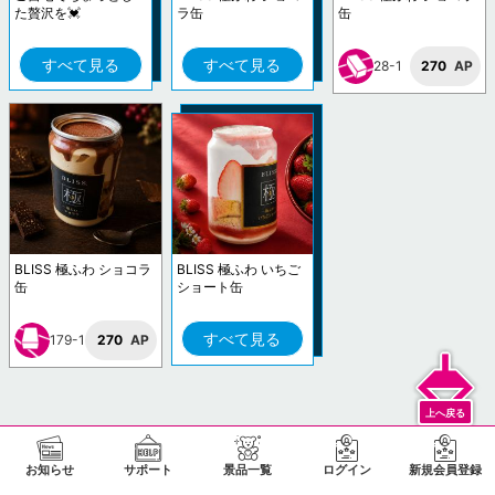
た贅沢を💓
ラ缶
缶
すべて見る
すべて見る
28-1
270
AP
BLISS 極ふわ ショコラ
BLISS 極ふわ いちご
缶
ショート缶
すべて見る
179-1
270
AP
お知らせ
サポート
景品一覧
ログイン
新規会員登録