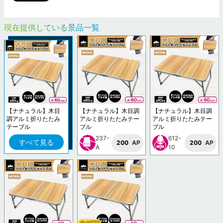
現在提供している景品一覧
【ナチュラル】木目
【ナチュラル】木目調
【ナチュラル】木目調
調アルミ折りたたみ
アルミ折りたたみテー
アルミ折りたたみテー
テーブル
ブル
ブル
237-
612-
すべて見る
200
AP
200
AP
A
10