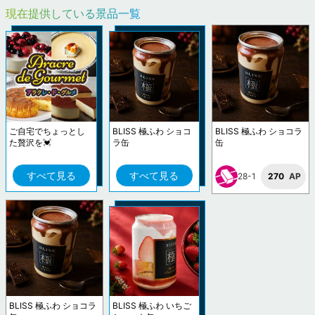
現在提供している景品一覧
ご自宅でちょっとし
BLISS 極ふわ ショコ
BLISS 極ふわ ショコラ
た贅沢を💓
ラ缶
缶
すべて見る
すべて見る
28-1
270
AP
BLISS 極ふわ ショコラ
BLISS 極ふわ いちご