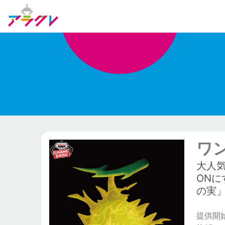
ワ
大人
ON
の実
提供開始日