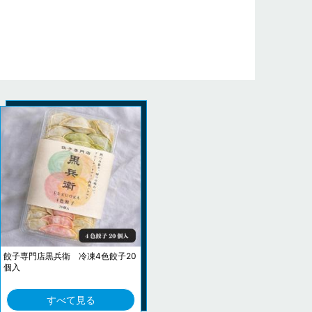
餃子専門店黒兵衛 冷凍4色餃子20
個入
すべて見る