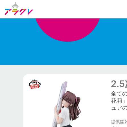
2.
全て
花莉
ュア
提供開始日