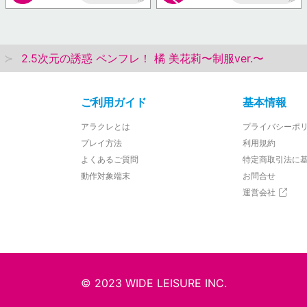
AP
AP
2.5次元の誘惑 ペンフレ！ 橘 美花莉〜制服ver.〜
ご利用ガイド
基本情報
アラクレとは
プライバシーポ
プレイ方法
利用規約
よくあるご質問
特定商取引法に
動作対象端末
お問合せ
運営会社
© 2023 WIDE LEISURE INC.