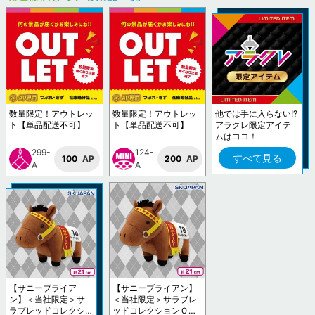
数量限定！アウトレッ
数量限定！アウトレッ
他では手に入らない!?
ト【単品配送不可】
ト【単品配送不可】
アラクレ限定アイテ
ムはココ！
299-
124-
すべて見る
100
AP
200
AP
A
A
【サニーブライア
【サニーブライアン】
ン】＜当社限定＞サ
＜当社限定＞サラブレ
ラブレッドコレクシ
ッドコレクションＯＫ