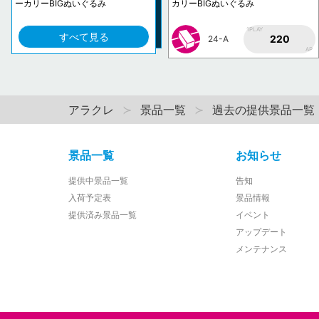
ーカリーBIGぬいぐるみ
カリーBIGぬいぐるみ
1PLAY
すべて見る
220
24-A
AP
アラクレ
景品一覧
過去の提供景品一覧
景品一覧
お知らせ
提供中景品一覧
告知
入荷予定表
景品情報
提供済み景品一覧
イベント
アップデート
メンテナンス