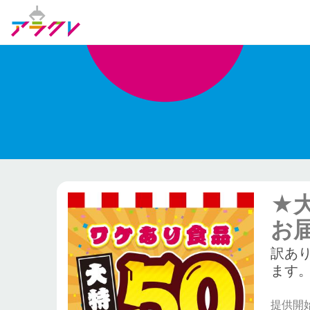
★
お
訳あ
ます
提供開始日