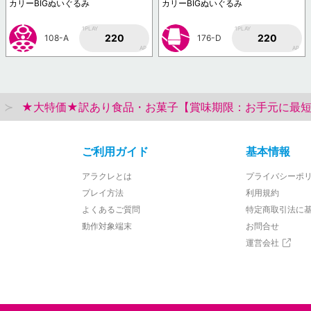
カリーBIGぬいぐるみ
カリーBIGぬいぐるみ
1PLAY
1PLAY
220
220
108-A
176-D
AP
AP
★大特価★訳あり食品・お菓子【賞味期限：お手元に最短
ご利用ガイド
基本情報
アラクレとは
プライバシーポ
プレイ方法
利用規約
よくあるご質問
特定商取引法に
動作対象端末
お問合せ
運営会社