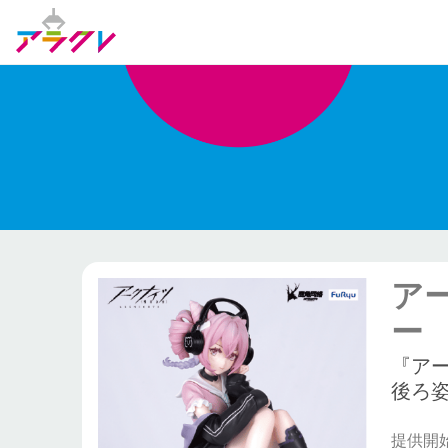
アー
ー
『アー
後ろ
提供開始日