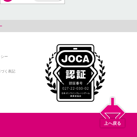
AP
ー
リシー
基づく表記
上へ戻る