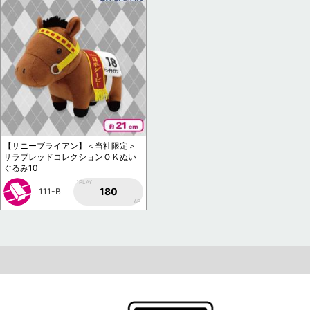
【サニーブライアン】＜当社限定＞
サラブレッドコレクションＯＫぬい
ぐるみ10
1PLAY
180
111-B
AP