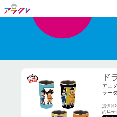
ド
アニ
ラー
提供開始日
約14cm