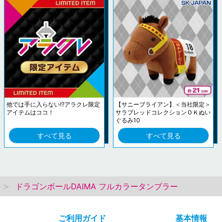
他では手に入らない!?アラクレ限定
【サニーブライアン】＜当社限定＞
アイテムはココ！
サラブレッドコレクションＯＫぬい
ぐるみ10
すべて見る
すべて見る
ドラゴンボールDAIMA フルカラータンブラー
ご利用ガイド
基本情報