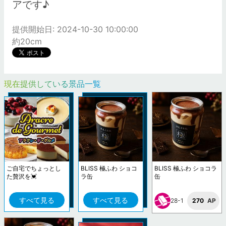
アです♪
提供開始日: 2024-10-30 10:00:00
約20cm
現在提供している景品一覧
ご自宅でちょっとし
BLISS 極ふわ ショコ
BLISS 極ふわ ショコラ
た贅沢を💓
ラ缶
缶
すべて見る
すべて見る
28-1
270
AP