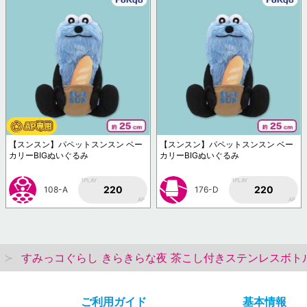
【スンスン】パペットスンスン ベー
【スンスン】パペットスンスン ベー
カリーBIGぬいぐるみ
カリーBIGぬいぐるみ
1PLAY
1PLAY
220
220
108-A
176-D
AP
AP
すみっコぐらし きらきらな夜 茶こし付きステンレスボト
ご利用ガイド
基本情報