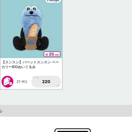
【スンスン】パペットスンスン ベー
カリーBIGぬいぐるみ
1PLAY
220
21-KU
AP
ル