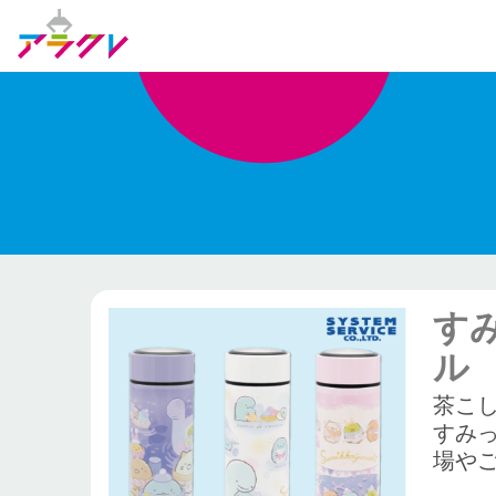
す
ル
茶こ
すみ
場や