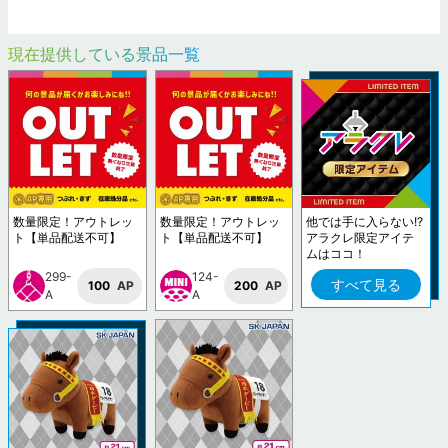
現在提供している景品一覧
数量限定！アウトレッ
数量限定！アウトレッ
他では手に入らない!?
ト【単品配送不可】
ト【単品配送不可】
アラクレ限定アイテ
ムはココ！
299-
124-
すべて見る
100
AP
200
AP
A
A