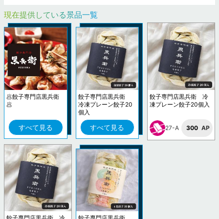
現在提供している景品一覧
🥟餃子専門店黒兵衛
餃子専門店黒兵衛
餃子専門店黒兵衛 冷
🥟
冷凍プレーン餃子20
凍プレーン餃子20個入
個入
すべて見る
すべて見る
27-A
300
AP
餃子専門店黒兵衛 冷
餃子専門店黒兵衛