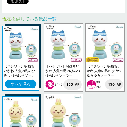
現在提供している景品一覧
【ハチワレ】映画ち
【ハチワレ】映画ちい
【ハチワレ】映画ちい
いかわ 人魚の島のひ
かわ 人魚の島のひみつ
かわ 人魚の島のひみつ
みつ ゆらゆらソーラ
ゆらゆらソーラー
ゆらゆらソーラー
ー
84-
すべて見る
24-B
150
AP
150
AP
BQ