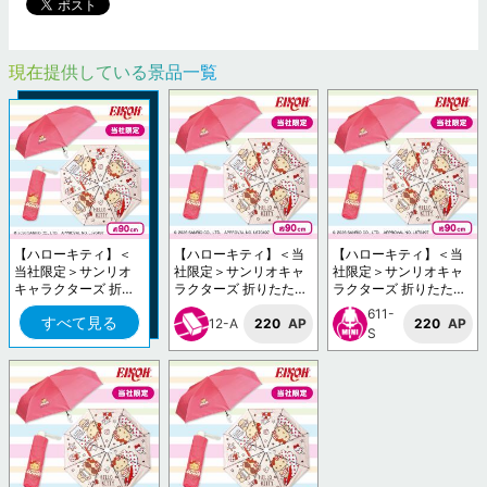
現在提供している景品一覧
【ハローキティ】＜
【ハローキティ】＜当
【ハローキティ】＜当
当社限定＞サンリオ
社限定＞サンリオキャ
社限定＞サンリオキャ
キャラクターズ 折り
ラクターズ 折りたたみ
ラクターズ 折りたたみ
たたみ傘
傘
傘
611-
すべて見る
12-A
220
AP
220
AP
S