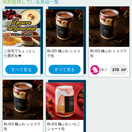
現在提供している景品一覧
ご自宅でちょっとし
BLISS 極ふわ ショコ
BLISS 極ふわ ショコラ
た贅沢を💓
ラ缶
缶
すべて見る
すべて見る
28-1
270
AP
BLISS 極ふわ ショコラ
BLISS 極ふわ いちご
缶
ショート缶