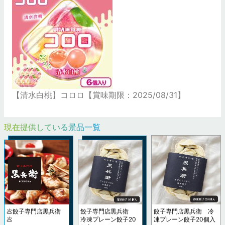
【清水白桃】コロロ【賞味期限：2025/08/31】
現在提供している景品一覧
🥟餃子専門店黒兵衛
餃子専門店黒兵衛
餃子専門店黒兵衛 冷
🥟
冷凍プレーン餃子20
凍プレーン餃子20個入