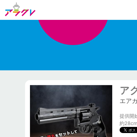
ア
エア
提供開始日:
約28c