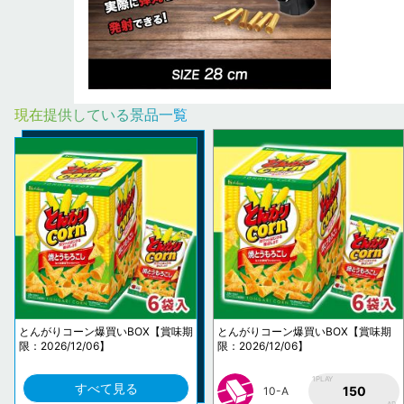
現在提供している景品一覧
とんがりコーン爆買いBOX【賞味期
とんがりコーン爆買いBOX【賞味期
限：2026/12/06】
限：2026/12/06】
1PLAY
すべて見る
150
10-A