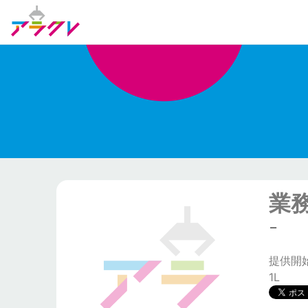
業
−
提供開始日
1L