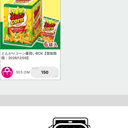
とんがりコーン爆買いBOX【賞味期
限：2026/12/06】
1PLAY
150
503-DM
AP