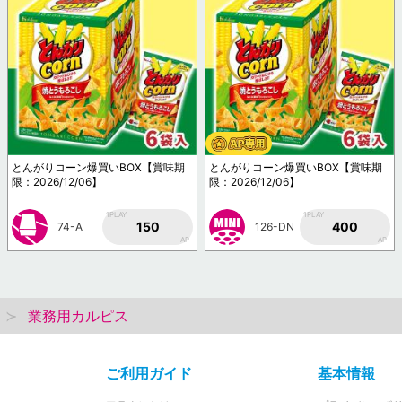
とんがりコーン爆買いBOX【賞味期
とんがりコーン爆買いBOX【賞味期
限：2026/12/06】
限：2026/12/06】
1PLAY
1PLAY
150
400
74-A
126-DN
AP
AP
業務用カルピス
ご利用ガイド
基本情報