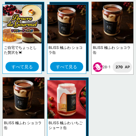
ご自宅でちょっとし
BLISS 極ふわ ショコ
BLISS 極ふわ ショコラ
た贅沢を💓
ラ缶
缶
すべて見る
すべて見る
28-1
270
AP
BLISS 極ふわ ショコラ
BLISS 極ふわ いちご
缶
ショート缶