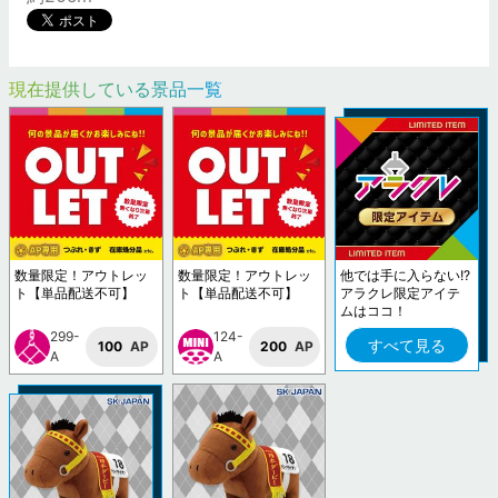
現在提供している景品一覧
数量限定！アウトレッ
数量限定！アウトレッ
他では手に入らない!?
ト【単品配送不可】
ト【単品配送不可】
アラクレ限定アイテ
ムはココ！
299-
124-
すべて見る
100
AP
200
AP
A
A