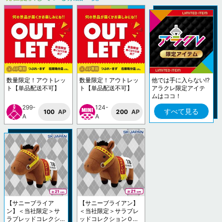
数量限定！アウトレッ
数量限定！アウトレッ
他では手に入らない!?
ト【単品配送不可】
ト【単品配送不可】
アラクレ限定アイテ
ムはココ！
299-
124-
すべて見る
100
AP
200
AP
A
A
【サニーブライア
【サニーブライアン】
ン】＜当社限定＞サ
＜当社限定＞サラブレ
ラブレッドコレクシ
ッドコレクションＯＫ