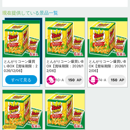
現在提供している景品一覧
とんがりコーン爆買
とんがりコーン爆買いB
とんがりコーン爆買いB
いBOX【賞味期限：2
OX【賞味期限：2026/1
OX【賞味期限：2026/1
026/12/06】
2/06】
2/06】
すべて見る
10-A
150
AP
74-A
150
AP