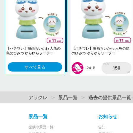
【ハチワレ】映画ちいかわ 人魚の
【ハチワレ】映画ちいかわ 人魚の島
島のひみつ ゆらゆらソーラー
のひみつ ゆらゆらソーラー
1PLAY
すべて見る
150
24-B
AP
アラクレ
景品一覧
過去の提供景品一覧
景品一覧
お知らせ
提供中景品一覧
告知