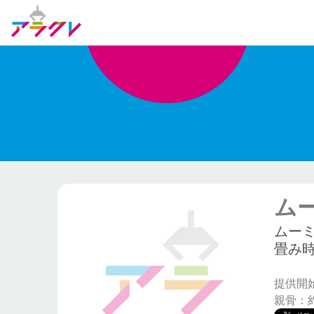
ム
ムー
畳み時
提供開始日
親骨：約