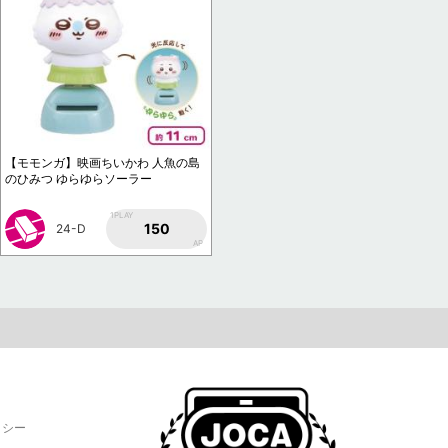
【モモンガ】映画ちいかわ 人魚の島
のひみつ ゆらゆらソーラー
1PLAY
150
24-D
AP
リシー