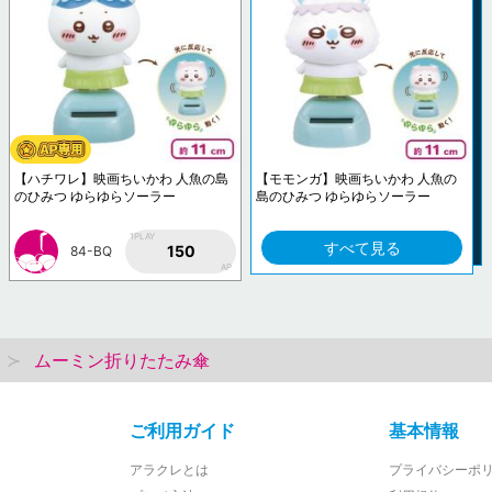
【ハチワレ】映画ちいかわ 人魚の島
【モモンガ】映画ちいかわ 人魚の
のひみつ ゆらゆらソーラー
島のひみつ ゆらゆらソーラー
1PLAY
すべて見る
150
84-BQ
AP
ムーミン折りたたみ傘
ご利用ガイド
基本情報
アラクレとは
プライバシーポ